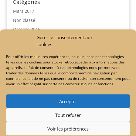
Catégories
Mars 2017
Non classé
Octobre 2016
Gérer le consentement aux
Méta
cookies
Connexion
Pour offrir les meilleures expériences, nous utilisons des technologies
telles que les cookies pour stocker et/ou accéder aux informations des
Flux des publications
appareils. Le fait de consentir à ces technologies nous permettra de
Flux des commentaires
traiter des données telles que le comportement de navigation par
exemple. Le fait de ne pas consentir ou de retirer son consentement peut
Site de WordPress-FR
avoir un effet négatif sur certaines caractéristiques et fonctions.
Accepter
Mentions légales
Cookies
Tout refuser
Politique de confidentialité
Voir les préférences