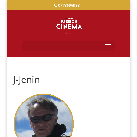
0778696988
J-Jenin